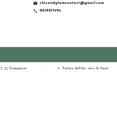
email
chicandglamcontact@gmail.com
call
0619217494

0)
Comparer
Faites défiler vers le haut