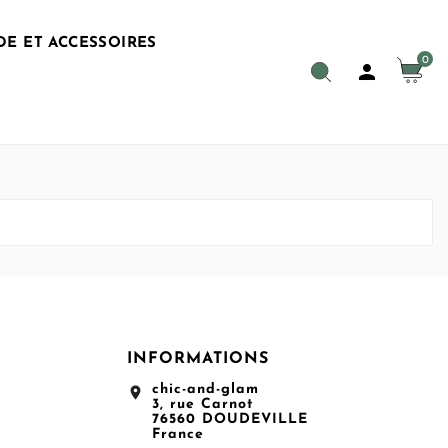
E ET ACCESSOIRES
0

INFORMATIONS
chic-and-glam
location_on
3, rue Carnot
76560 DOUDEVILLE
France