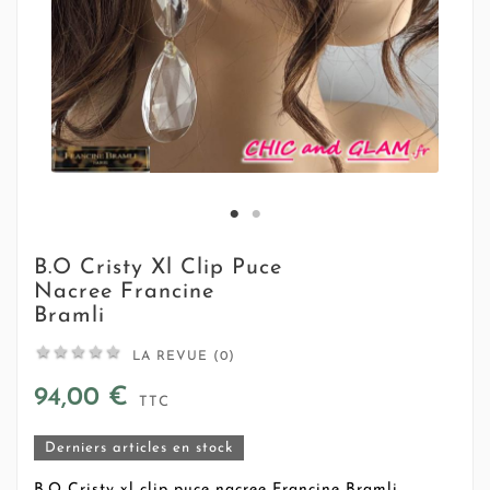
B.O Cristy Xl Clip Puce
Nacree Francine
Bramli





LA REVUE (0)
94,00 €
TTC
Derniers articles en stock
B.O Cristy xl clip puce nacree Francine Bramli