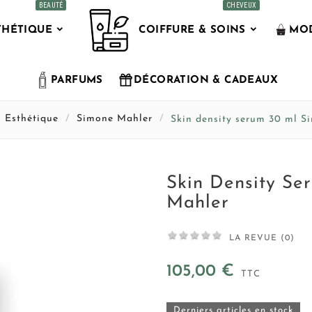
BEAUTÉ
CHEVEUX
THÉTIQUE
COIFFURE & SOINS
MOD
PARFUMS
DÉCORATION & CADEAUX
Esthétique
Simone Mahler
Skin density serum 30 ml S
Skin Density Se
Mahler





LA REVUE (0)
105,00 €
TTC
Derniers articles en stock