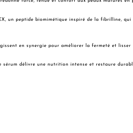
ne force, tenue et confort aux peaux matures en pe
un peptide biomimétique inspiré de la fibrilline, qui re
gissent en synergie pour améliorer la fermeté et lisser 
 sérum délivre une nutrition intense et restaure durabl