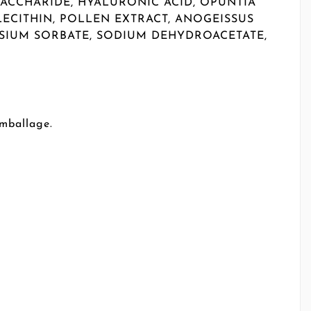
SACCHARIDE, HYALURONIC ACID, OPUNTIA
 LECITHIN, POLLEN EXTRACT, ANOGEISSUS
SSIUM SORBATE, SODIUM DEHYDROACETATE,
emballage.