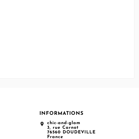
INFORMATIONS
chic-and-glam
location_on
3, rue Carnot
76560 DOUDEVILLE
France