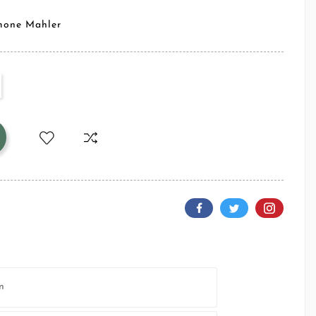
imone Mahler
n