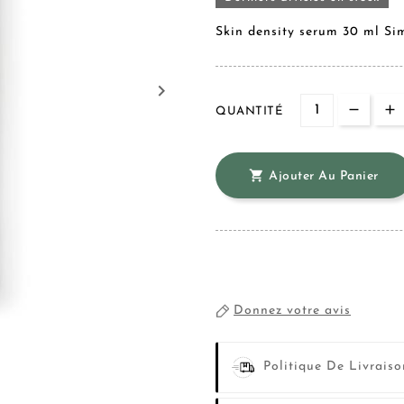
Skin density serum 30 ml S
keyboard_arrow_right
QUANTITÉ

Ajouter Au Panier
Donnez votre avis
Politique De Livraiso