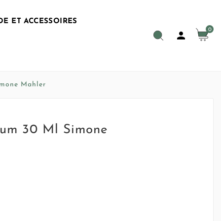
E ET ACCESSOIRES
0

imone Mahler
rum 30 Ml Simone