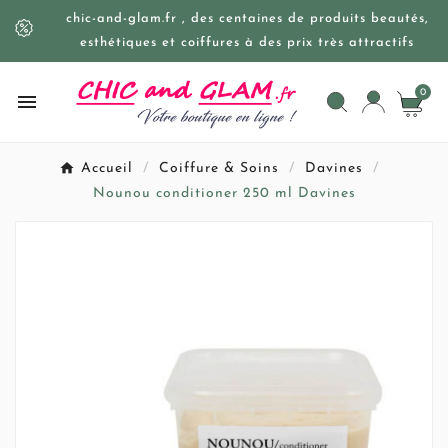
chic-and-glam.fr , des centaines de produits beautés,
esthétiques et coiffures à des prix très attractifs
0

Accueil
Coiffure & Soins
Davines
Nounou conditioner 250 ml Davines