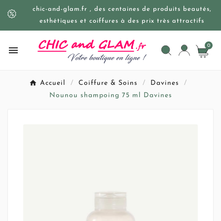
chic-and-glam.fr , des centaines de produits beautés,
esthétiques et coiffures à des prix très attractifs
0

Accueil
Coiffure & Soins
Davines
Nounou shampoing 75 ml Davines