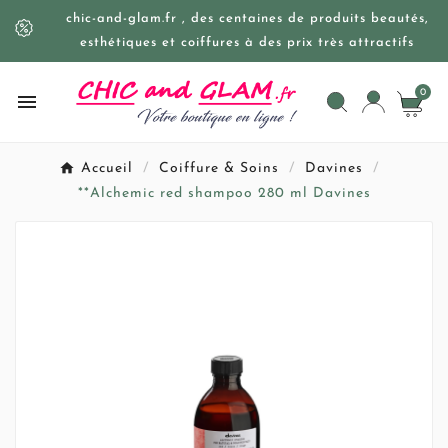
chic-and-glam.fr , des centaines de produits beautés,
esthétiques et coiffures à des prix très attractifs
0

Accueil
Coiffure & Soins
Davines
**Alchemic red shampoo 280 ml Davines