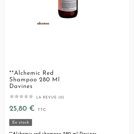
**Alchemic Red
Shampoo 280 Ml
Davines





LA REVUE (0)
25,80 €
TTC
En stock
**Alchemic red shampoo 280 ml Davines