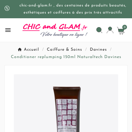
chic-and-glam.fr , des centaines de produits beautés,
esthétiques et coiffures à des prix très attractifs
0

Accueil
Coiffure & Soins
Davines
Conditioner replumping 150ml Naturaltech Davines