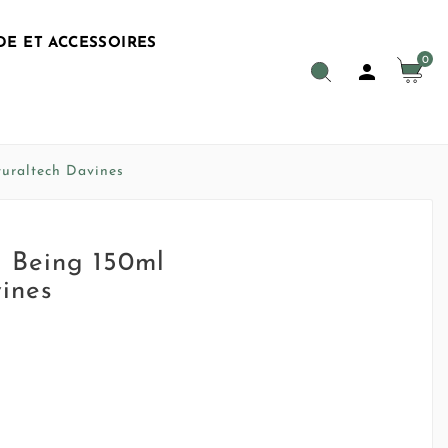
E ET ACCESSOIRES
0

turaltech Davines
l Being 150ml
ines