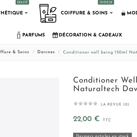
BEAUTÉ
CHEVEUX
THÉTIQUE
COIFFURE & SOINS
MOD
PARFUMS
DÉCORATION & CADEAUX
ffure & Soins
Davines
Conditioner well being 150ml Na
Conditioner Wel
Naturaltech Dav





LA REVUE (0)
22,00 €
TTC
Derniers articles en stock