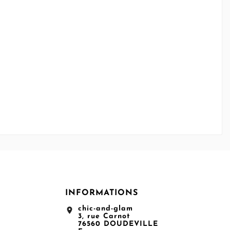
INFORMATIONS
chic-and-glam
location_on
3, rue Carnot
76560 DOUDEVILLE