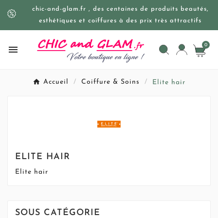
chic-and-glam.fr , des centaines de produits beautés,
esthétiques et coiffures à des prix très attractifs
0

Accueil
Coiffure & Soins
Elite hair
ELITE HAIR
Elite hair
SOUS CATÉGORIE