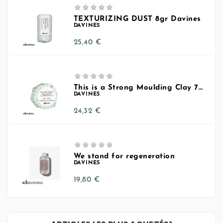





TEXTURIZING DUST 8gr Davines
DAVINES
Prix
25,40 €





This is a Strong Moulding Clay 75ml
DAVINES
Prix
24,32 €





We stand for regeneration
DAVINES
Prix
19,80 €