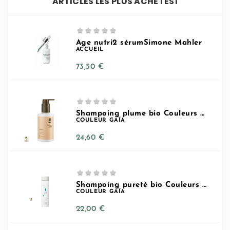
ARTICLES LES PLUS ACHETÉS1





Age nutri2 sérumSimone Mahler
ACCUEIL
Prix
73,50 €





Shampoing plume bio Couleurs Gaia
COULEUR GAÏA
Prix
24,60 €





Shampoing pureté bio Couleurs Gaîa
COULEUR GAÏA
Prix
22,00 €