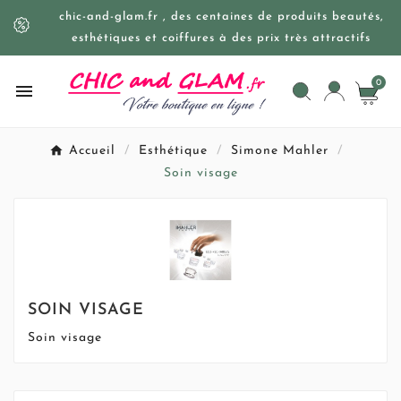
chic-and-glam.fr , des centaines de produits beautés,
esthétiques et coiffures à des prix très attractifs
0

Accueil
Esthétique
Simone Mahler
Soin visage
SOIN VISAGE
Soin visage