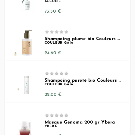
ACCUEIL
Prix
73,50 €





Shampoing plume bio Couleurs Gaia
COULEUR GAÏA
Prix
24,60 €





Shampoing pureté bio Couleurs Gaîa
COULEUR GAÏA
Prix
22,00 €





Masque Genoma 200 gr Ybera
YBERA