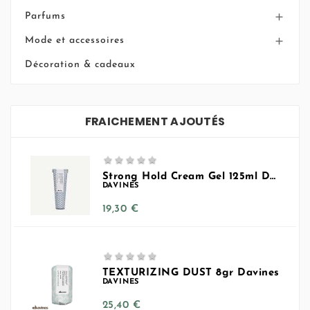
Parfums

Mode et accessoires

Décoration & cadeaux
FRAICHEMENT AJOUTÉS





Strong Hold Cream Gel 125ml Davines
DAVINES
Prix
19,30 €





TEXTURIZING DUST 8gr Davines
DAVINES
Prix
25,40 €