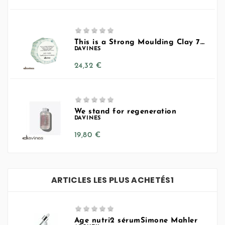





This is a Strong Moulding Clay 75ml
DAVINES
Prix
24,32 €





We stand for regeneration
DAVINES
Prix
19,80 €
ARTICLES LES PLUS ACHETÉS1





Age nutri2 sérumSimone Mahler