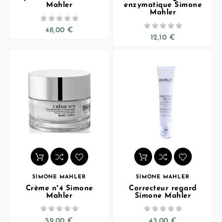
Mahler
enzymatique Simone
Mahler










48,00 €
12,10 €
SIMONE MAHLER
SIMONE MAHLER
Crème n°4 Simone
Correcteur regard
Mahler
Simone Mahler










59,00 €
43,00 €