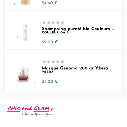
Prix
24,60 €





Shampoing pureté bio Couleurs Gaîa
COULEUR GAÏA
Prix
22,00 €





Masque Genoma 200 gr Ybera
YBERA
Prix
34,00 €