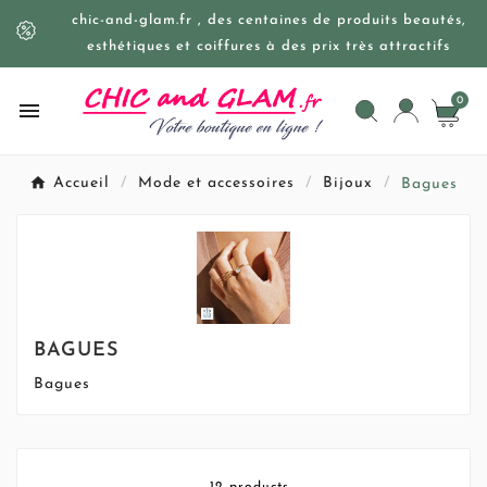
chic-and-glam.fr , des centaines de produits beautés,
esthétiques et coiffures à des prix très attractifs
0

Accueil
Mode et accessoires
Bijoux
Bagues
BAGUES
Bagues