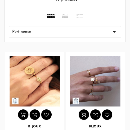
12 products

Pertinence
BIJOUX
BIJOUX