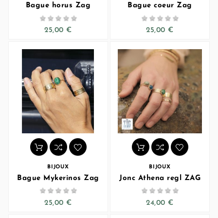
Bague horus Zag
Bague coeur Zag










25,00 €
25,00 €
BIJOUX
BIJOUX
Bague Mykerinos Zag
Jonc Athena regl ZAG










25,00 €
24,00 €