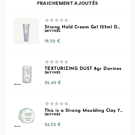
FRAICHEMENT AJOUTÉS





Strong Hold Cream Gel 125ml Davines
DAVINES
Prix
19,30 €





TEXTURIZING DUST 8gr Davines
DAVINES
Prix
25,40 €





This is a Strong Moulding Clay 75ml
DAVINES
Prix
24,32 €