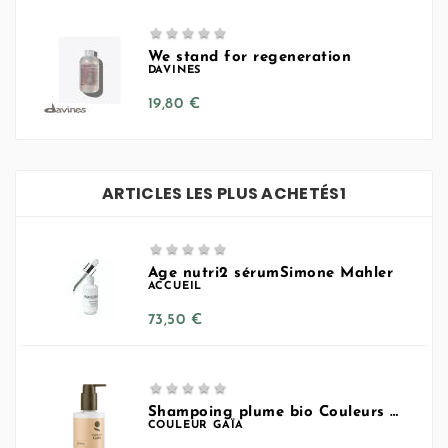





We stand for regeneration
DAVINES
Prix
19,80 €
ARTICLES LES PLUS ACHETÉS1





Age nutri2 sérumSimone Mahler
ACCUEIL
Prix
73,50 €





Shampoing plume bio Couleurs Gaia
COULEUR GAÏA