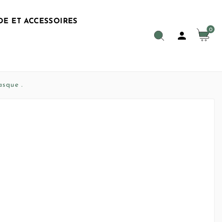
E ET ACCESSOIRES
0

asque .