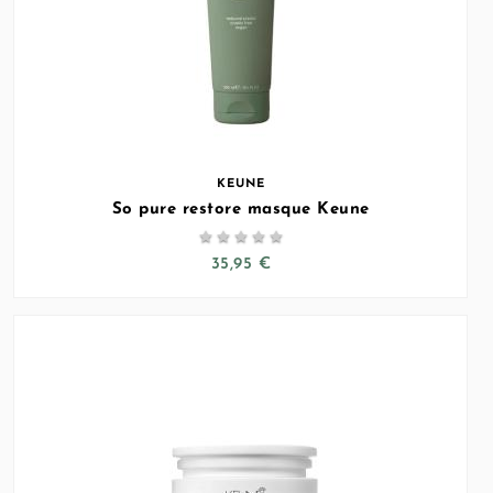
KEUNE
So pure restore masque Keune





35,95 €