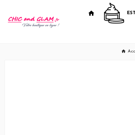
home
ES
Acc