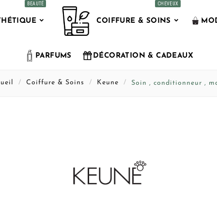
BEAUTÉ
CHEVEUX
THÉTIQUE
COIFFURE & SOINS
MOD
PARFUMS
DÉCORATION & CADEAUX
ueil
Coiffure & Soins
Keune
Soin , conditionneur , m