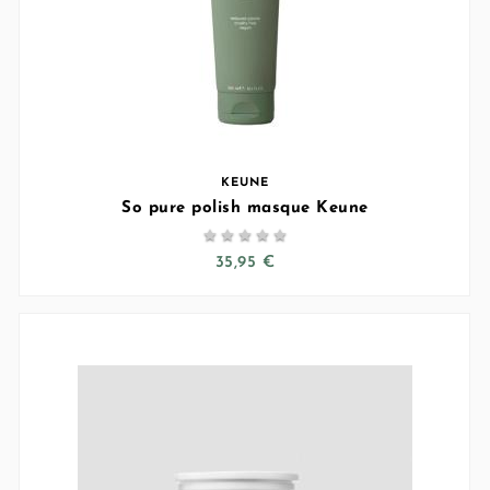
KEUNE
So pure polish masque Keune





35,95 €