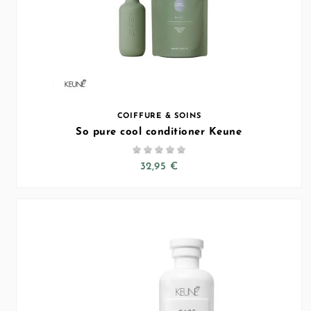
COIFFURE & SOINS
So pure cool conditioner Keune





32,95 €