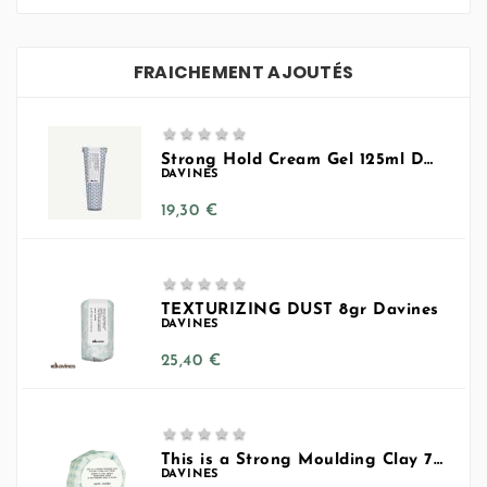
FRAICHEMENT AJOUTÉS





Strong Hold Cream Gel 125ml Davines
DAVINES
Prix
19,30 €





TEXTURIZING DUST 8gr Davines
DAVINES
Prix
25,40 €





This is a Strong Moulding Clay 75ml
DAVINES