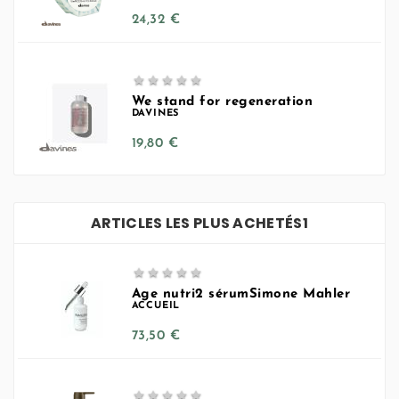
Prix
24,32 €





We stand for regeneration
DAVINES
Prix
19,80 €
ARTICLES LES PLUS ACHETÉS1





Age nutri2 sérumSimone Mahler
ACCUEIL
Prix
73,50 €




