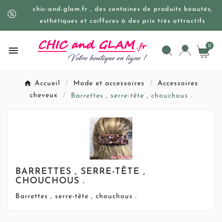
chic-and-glam.fr , des centaines de produits beautés,
esthétiques et coiffures à des prix très attractifs
0

Accueil
Mode et accessoires
Accessoires
cheveux
Barrettes , serre-tête , chouchous .
BARRETTES , SERRE-TÊTE ,
CHOUCHOUS .
Barrettes , serre-tête , chouchous .